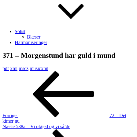
Solist
Blæser
Harmoniseringer
371 – Morgenstund har guld i mund
pdf
xml
mscz
musicxml
Indlægsnavigation
Forrige
indlæg
Forrige
72 – Det
kimer nu
Næste
Næste
538a – Vi pløjed og vi så’de
indlæg