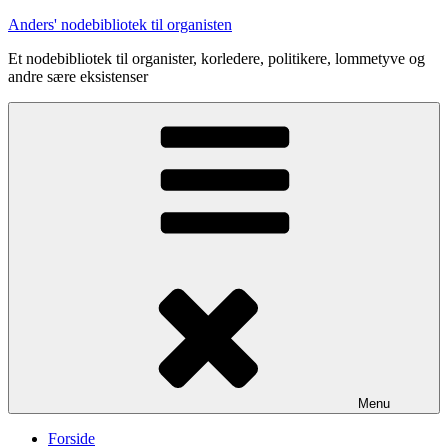
Videre
Anders' nodebibliotek til organisten
til
Et nodebibliotek til organister, korledere, politikere, lommetyve og
indhold
andre sære eksistenser
Menu
Forside