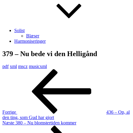
Solist
Blæser
Harmoniseringer
379 – Nu bede vi den Helligånd
pdf
xml
mscz
musicxml
Indlægsnavigation
Forrige
indlæg
Forrige
436 – Op, al
den ting, som Gud har gjort
Næste
Næste
380 – Nu blomstertiden kommer
indlæg