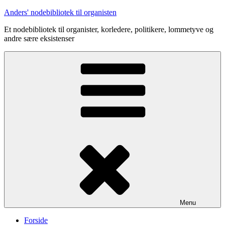
Videre
Anders' nodebibliotek til organisten
til
Et nodebibliotek til organister, korledere, politikere, lommetyve og
indhold
andre sære eksistenser
Menu
Forside