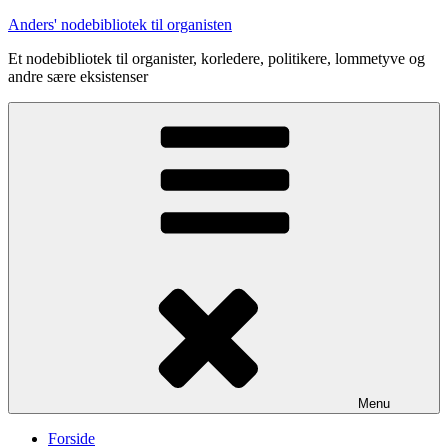
Videre
Anders' nodebibliotek til organisten
til
Et nodebibliotek til organister, korledere, politikere, lommetyve og
indhold
andre sære eksistenser
Menu
Forside