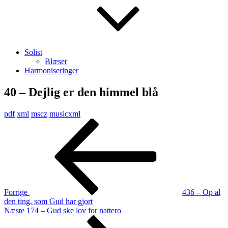
Solist
Blæser
Harmoniseringer
40 – Dejlig er den himmel blå
pdf
xml
mscz
musicxml
Indlægsnavigation
Forrige
indlæg
Forrige
436 – Op al
den ting, som Gud har gjort
Næste
Næste
174 – Gud ske lov for nattero
indlæg