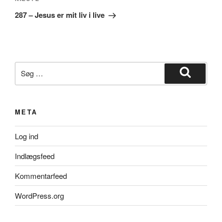
Næste
indlæg
287 – Jesus er mit liv i live
Søg
efter:
Søg
META
Log ind
Indlægsfeed
Kommentarfeed
WordPress.org