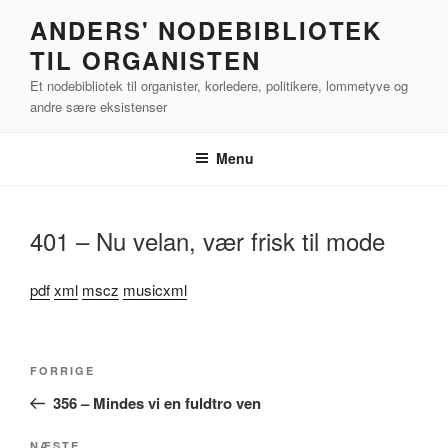
Videre
ANDERS' NODEBIBLIOTEK
til
TIL ORGANISTEN
indhold
Et nodebibliotek til organister, korledere, politikere, lommetyve og
andre sære eksistenser
Menu
401 – Nu velan, vær frisk til mode
pdf
xml
mscz
musicxml
Indlægsnavigation
Forrige
FORRIGE
indlæg
356 – Mindes vi en fuldtro ven
NÆSTE