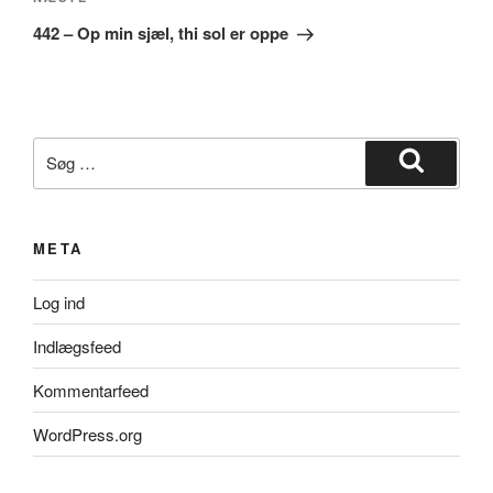
Næste
indlæg
442 – Op min sjæl, thi sol er oppe
Søg
efter:
Søg
META
Log ind
Indlægsfeed
Kommentarfeed
WordPress.org