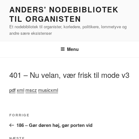
Videre
ANDERS' NODEBIBLIOTEK
til
TIL ORGANISTEN
indhold
Et nodebibliotek til organister, korledere, politikere, lommetyve og
andre sære eksistenser
Menu
401 – Nu velan, vær frisk til mode v3
pdf
xml
mscz
musicxml
Indlægsnavigation
Forrige
FORRIGE
indlæg
186 – Gør døren høj, gør porten vid
NÆSTE