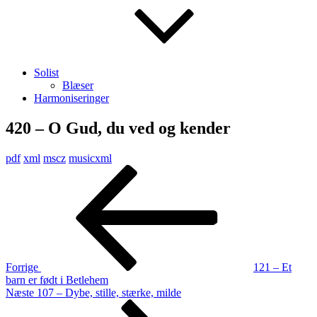
Solist
Blæser
Harmoniseringer
420 – O Gud, du ved og kender
pdf
xml
mscz
musicxml
Indlægsnavigation
Forrige
indlæg
Forrige
121 – Et
barn er født i Betlehem
Næste
Næste
107 – Dybe, stille, stærke, milde
indlæg