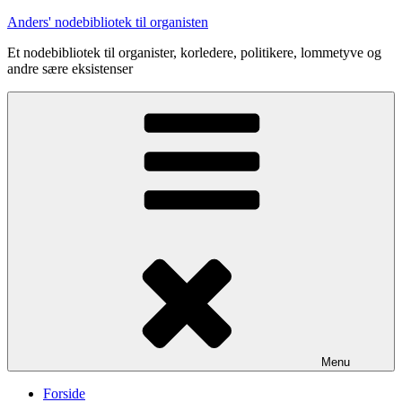
Videre
Anders' nodebibliotek til organisten
til
Et nodebibliotek til organister, korledere, politikere, lommetyve og
indhold
andre sære eksistenser
Menu
Forside