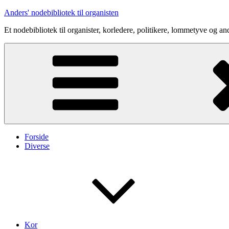
Videre
Anders' nodebibliotek til organisten
til
Et nodebibliotek til organister, korledere, politikere, lommetyve og an
indhold
Forside
Diverse
Kor