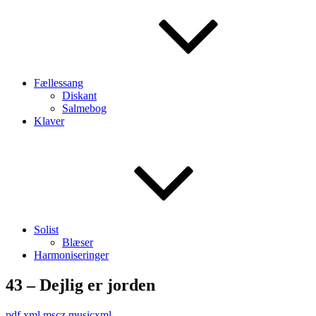
Fællessang
Diskant
Salmebog
Klaver
Solist
Blæser
Harmoniseringer
43 – Dejlig er jorden
pdf
xml
mscz
musicxml