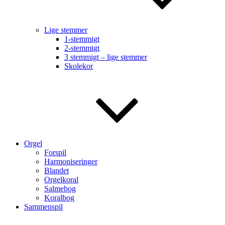
Lige stemmer
1-stemmigt
2-stemmigt
3 stemmigt – lige stemmer
Skolekor
Orgel
Forspil
Harmoniseringer
Blandet
Orgelkoral
Salmebog
Koralbog
Sammenspil