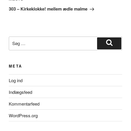
Næste
indlæg
303 – Kirkeklokke! mellem ædle malme
Søg
efter:
Søg
META
Log ind
Indlægsfeed
Kommentarfeed
WordPress.org