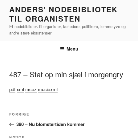
Videre
ANDERS' NODEBIBLIOTEK
til
TIL ORGANISTEN
indhold
Et nodebibliotek til organister, korledere, politikere, lommetyve og
andre sære eksistenser
Menu
487 – Stat op min sjæl i morgengry
pdf
xml
mscz
musicxml
Indlægsnavigation
Forrige
FORRIGE
indlæg
380 – Nu blomstertiden kommer
NÆSTE