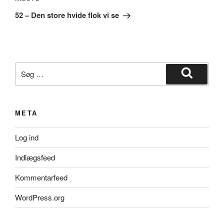
Næste
indlæg
52 – Den store hvide flok vi se
Søg
efter:
Søg
META
Log ind
Indlægsfeed
Kommentarfeed
WordPress.org