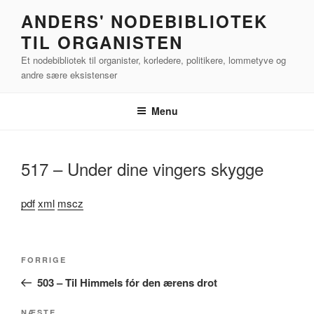
Videre
ANDERS' NODEBIBLIOTEK
til
TIL ORGANISTEN
indhold
Et nodebibliotek til organister, korledere, politikere, lommetyve og
andre sære eksistenser
Menu
517 – Under dine vingers skygge
pdf
xml
mscz
Indlægsnavigation
Forrige
FORRIGE
indlæg
503 – Til Himmels fór den ærens drot
NÆSTE