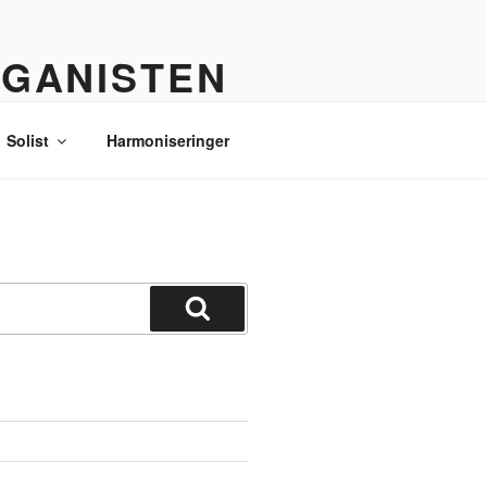
RGANISTEN
Solist
Harmoniseringer
Søg