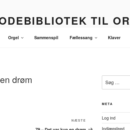
ODEBIBLIOTEK TIL O
 korledere, politikere, lommetyve og andre sære eksistenser
Orgel
Sammenspil
Fællessang
Klaver
 en drøm
Søg
efter:
META
Log ind
Næste
NÆSTE
indlæg
Indlægsfeed
79 – Det var kun en drøm