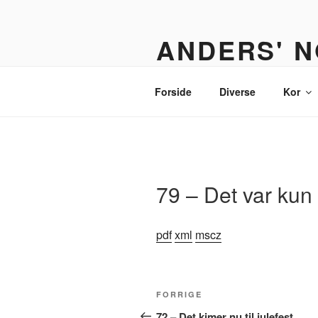
Videre
til
ANDERS' N
indhold
Et nodebibliotek til organister,
Forside
Diverse
Kor
79 – Det var kun
pdf
xml
mscz
Indlægsnavigation
Forrige
FORRIGE
indlæg
72 – Det kimer nu til julefest