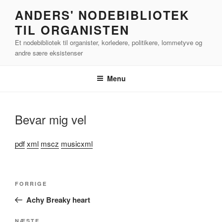
Videre
ANDERS' NODEBIBLIOTEK
til
TIL ORGANISTEN
indhold
Et nodebibliotek til organister, korledere, politikere, lommetyve og
andre sære eksistenser
Menu
Bevar mig vel
pdf
xml
mscz
musicxml
Indlægsnavigation
Forrige
FORRIGE
indlæg
Achy Breaky heart
NÆSTE