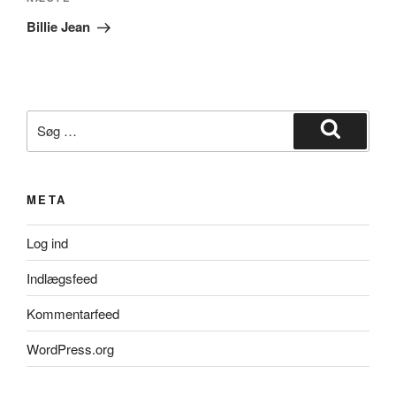
Næste
indlæg
Billie Jean
Søg
efter:
Søg
META
Log ind
Indlægsfeed
Kommentarfeed
WordPress.org