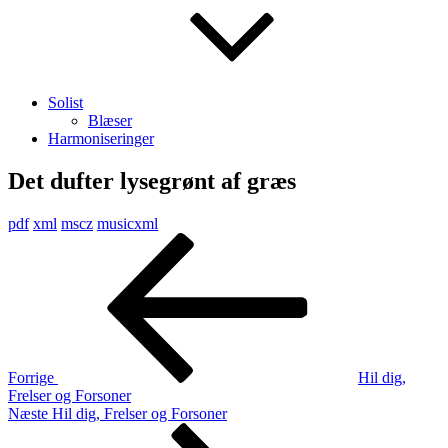
Solist
Blæser
Harmoniseringer
Det dufter lysegrønt af græs
pdf
xml
mscz
musicxml
Indlægsnavigation
Forrige
indlæg
Forrige
Hil dig,
Frelser og Forsoner
Næste
Næste
Hil dig, Frelser og Forsoner
indlæg