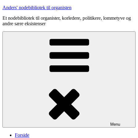
Videre
Anders' nodebibliotek til organisten
til
Et nodebibliotek til organister, korledere, politikere, lommetyve og
indhold
andre sære eksistenser
Menu
Forside