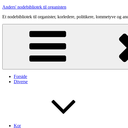
Videre
Anders' nodebibliotek til organisten
til
Et nodebibliotek til organister, korledere, politikere, lommetyve og an
indhold
Forside
Diverse
Kor