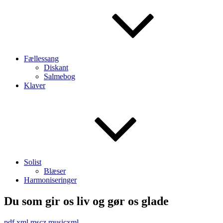
Fællessang
Diskant
Salmebog
Klaver
Solist
Blæser
Harmoniseringer
Du som gir os liv og gør os glade
pdf
xml
mscz
musicxml