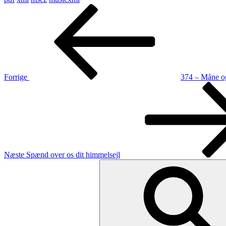
Indlægsnavigation
Forrige
indlæg
Forrige
374 – Måne o
Næste
indlæg
Næste
Spænd over os dit himmelsejl
Søg
efter: