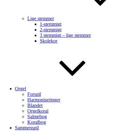
Lige stemmer
1-stemmigt
2-stemmigt
3 stemmigt – lige stemmer
Skolekor
Orgel
Forspil
Harmoniseringer
Blandet
Orgelkoral
Salmebog
Koralbog
Sammenspil