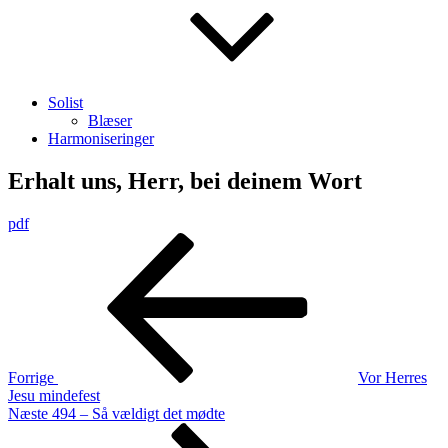
Solist
Blæser
Harmoniseringer
Erhalt uns, Herr, bei deinem Wort
pdf
Indlægsnavigation
Forrige
indlæg
Forrige
Vor Herres
Jesu mindefest
Næste
Næste
494 – Så vældigt det mødte
indlæg