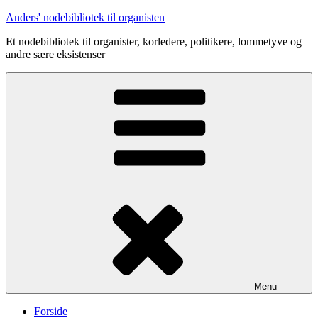
Videre
Anders' nodebibliotek til organisten
til
Et nodebibliotek til organister, korledere, politikere, lommetyve og
indhold
andre sære eksistenser
Menu
Forside