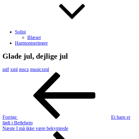
Solist
Blæser
Harmoniseringer
Glade jul, dejlige jul
pdf
xml
mscz
musicxml
Indlægsnavigation
Forrige
indlæg
Forrige
Et barn er
født i Betlehem
Næste
Næste
I må ikke være bekymrede
indlæg