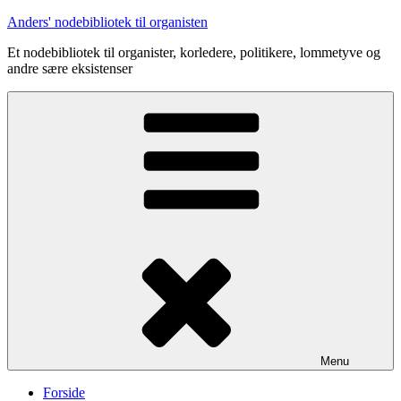
Videre
Anders' nodebibliotek til organisten
til
Et nodebibliotek til organister, korledere, politikere, lommetyve og
indhold
andre sære eksistenser
Menu
Forside