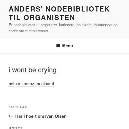
Videre
ANDERS' NODEBIBLIOTEK
til
TIL ORGANISTEN
indhold
Et nodebibliotek til organister, korledere, politikere, lommetyve og
andre sære eksistenser
Menu
i wont be crying
pdf
xml
mscz
musicxml
Indlægsnavigation
Forrige
FORRIGE
indlæg
Har I hoert om Ivan Olsen
NÆSTE