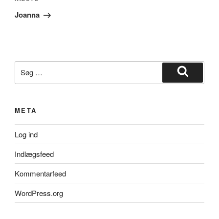
Næste
indlæg
Joanna
Søg
efter:
Søg
META
Log ind
Indlægsfeed
Kommentarfeed
WordPress.org