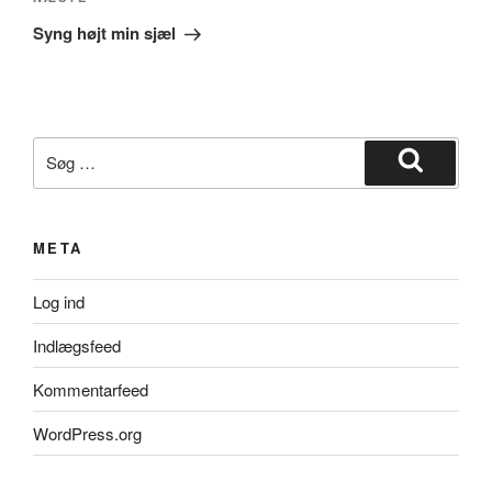
Næste
indlæg
Syng højt min sjæl
Søg
efter:
Søg
META
Log ind
Indlægsfeed
Kommentarfeed
WordPress.org