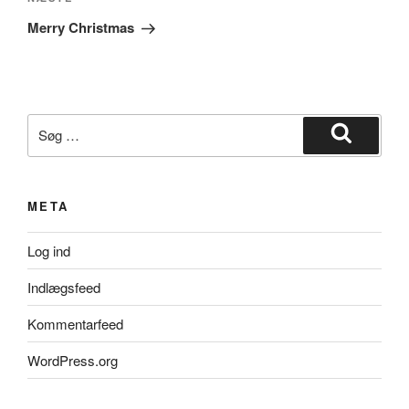
Næste
indlæg
Merry Christmas
Søg
efter:
Søg
META
Log ind
Indlægsfeed
Kommentarfeed
WordPress.org