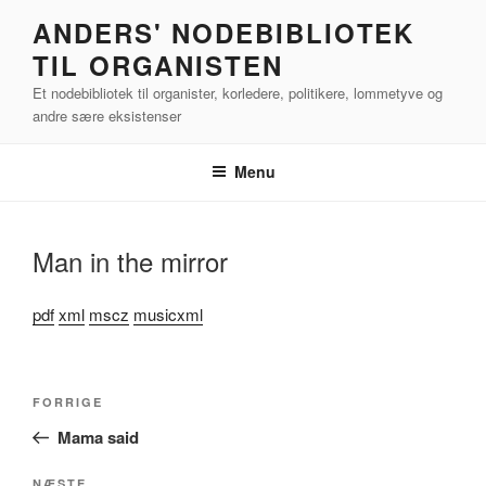
Videre
ANDERS' NODEBIBLIOTEK
til
TIL ORGANISTEN
indhold
Et nodebibliotek til organister, korledere, politikere, lommetyve og
andre sære eksistenser
Menu
Man in the mirror
pdf
xml
mscz
musicxml
Indlægsnavigation
Forrige
FORRIGE
indlæg
Mama said
NÆSTE