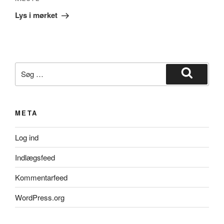
Næste
indlæg
Lys i mørket
Søg
efter:
Søg
META
Log ind
Indlægsfeed
Kommentarfeed
WordPress.org