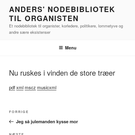
Videre
ANDERS' NODEBIBLIOTEK
til
TIL ORGANISTEN
indhold
Et nodebibliotek til organister, korledere, politikere, lommetyve og
andre sære eksistenser
Menu
Nu ruskes i vinden de store træer
pdf
xml
mscz
musicxml
Indlægsnavigation
Forrige
FORRIGE
indlæg
Jeg så julemanden kysse mor
NÆSTE