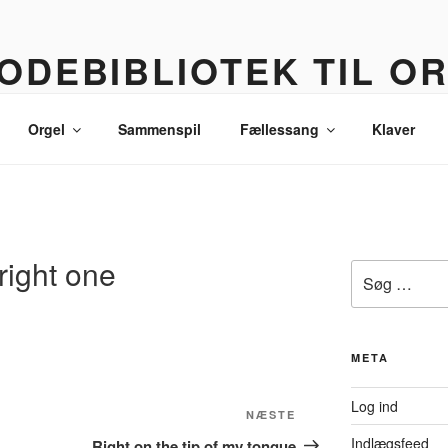
ODEBIBLIOTEK TIL O
 korledere, politikere, lommetyve og andre sære eksistenser
Orgel
Sammenspil
Fællessang
Klaver
 right one
Søg
efter:
META
Log ind
Næste
NÆSTE
indlæg
Indlægsfeed
Right on the tip of my tongue