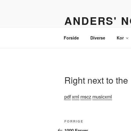
Videre
til
ANDERS' N
indhold
Et nodebibliotek til organister,
Forside
Diverse
Kor
Right next to the
pdf
xml
mscz
musicxml
Indlægsnavigation
Forrige
FORRIGE
indlæg
1000 Farver