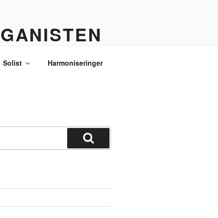
RGANISTEN
Solist
Harmoniseringer
Søg