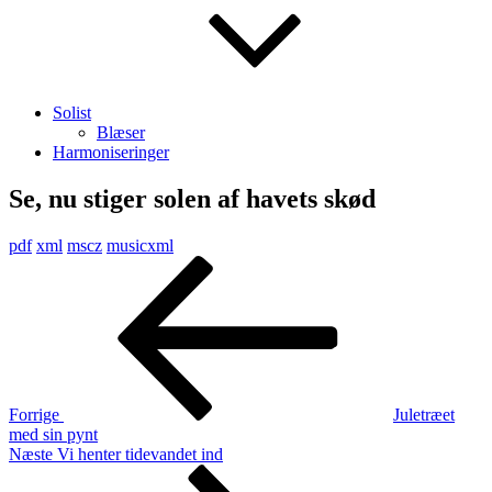
Solist
Blæser
Harmoniseringer
Se, nu stiger solen af havets skød
pdf
xml
mscz
musicxml
Indlægsnavigation
Forrige
indlæg
Forrige
Juletræet
med sin pynt
Næste
Næste
Vi henter tidevandet ind
indlæg