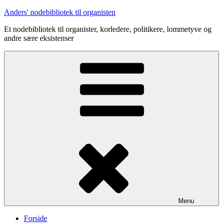
Videre
Anders' nodebibliotek til organisten
til
Et nodebibliotek til organister, korledere, politikere, lommetyve og
indhold
andre sære eksistenser
Menu
Forside