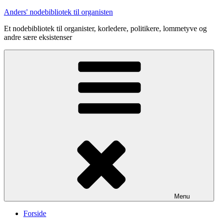
Videre
Anders' nodebibliotek til organisten
til
Et nodebibliotek til organister, korledere, politikere, lommetyve og
indhold
andre sære eksistenser
Menu
Forside