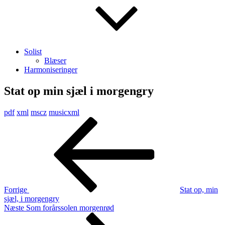
Solist
Blæser
Harmoniseringer
Stat op min sjæl i morgengry
pdf
xml
mscz
musicxml
Indlægsnavigation
Forrige
indlæg
Forrige
Stat op, min
sjæl, i morgengry
Næste
Næste
Som forårssolen morgenrød
indlæg