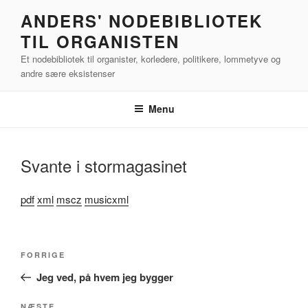
Videre
ANDERS' NODEBIBLIOTEK
til
TIL ORGANISTEN
indhold
Et nodebibliotek til organister, korledere, politikere, lommetyve og
andre sære eksistenser
Menu
Svante i stormagasinet
pdf
xml
mscz
musicxml
Indlægsnavigation
Forrige
FORRIGE
indlæg
Jeg ved, på hvem jeg bygger
NÆSTE