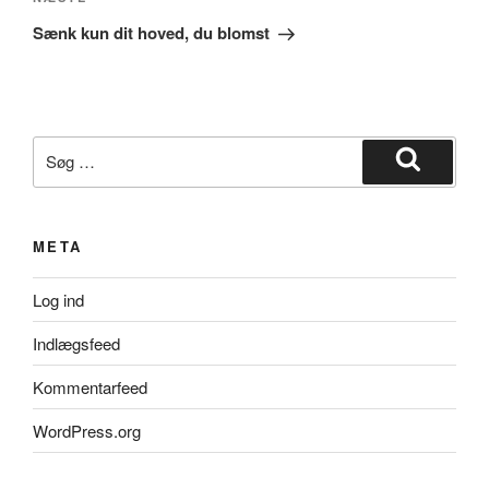
Næste
indlæg
Sænk kun dit hoved, du blomst
Søg
efter:
Søg
META
Log ind
Indlægsfeed
Kommentarfeed
WordPress.org