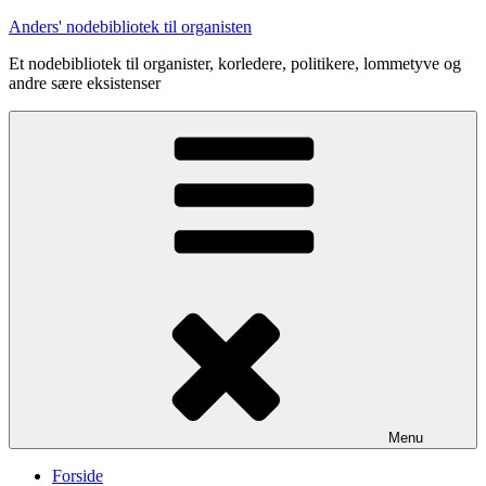
Videre
Anders' nodebibliotek til organisten
til
Et nodebibliotek til organister, korledere, politikere, lommetyve og
indhold
andre sære eksistenser
Menu
Forside