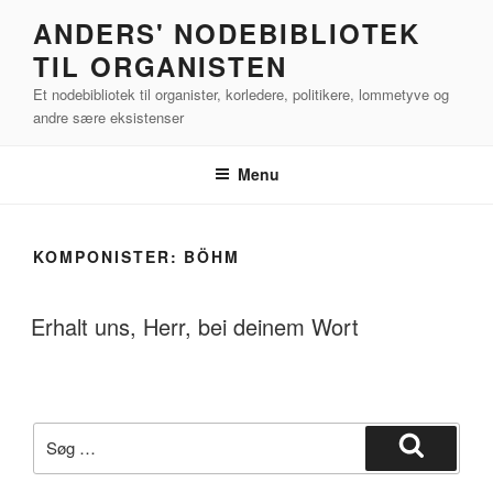
Videre
ANDERS' NODEBIBLIOTEK
til
TIL ORGANISTEN
indhold
Et nodebibliotek til organister, korledere, politikere, lommetyve og
andre sære eksistenser
Menu
KOMPONISTER:
BÖHM
Erhalt uns, Herr, bei deinem Wort
Søg
efter:
Søg