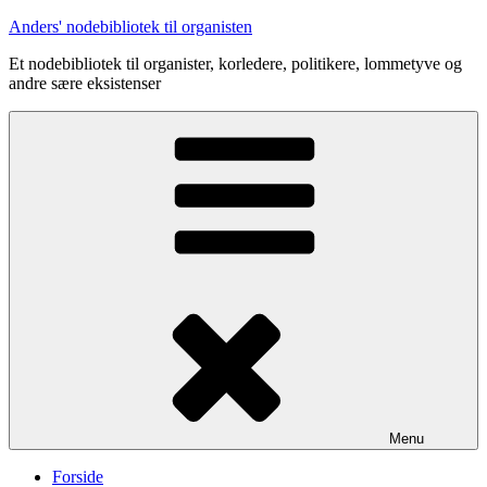
Videre
Anders' nodebibliotek til organisten
til
Et nodebibliotek til organister, korledere, politikere, lommetyve og
indhold
andre sære eksistenser
Menu
Forside