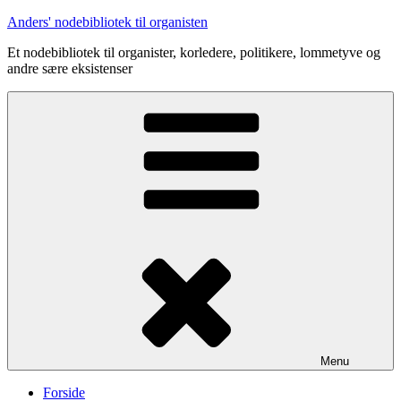
Videre
Anders' nodebibliotek til organisten
til
Et nodebibliotek til organister, korledere, politikere, lommetyve og
indhold
andre sære eksistenser
Menu
Forside