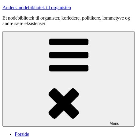
Videre
Anders' nodebibliotek til organisten
til
Et nodebibliotek til organister, korledere, politikere, lommetyve og
indhold
andre sære eksistenser
Menu
Forside