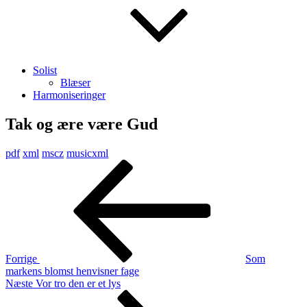
Solist
Blæser
Harmoniseringer
Tak og ære være Gud
pdf
xml
mscz
musicxml
Indlægsnavigation
Forrige
indlæg
Forrige
Som
markens blomst henvisner fage
Næste
Næste
Vor tro den er et lys
indlæg