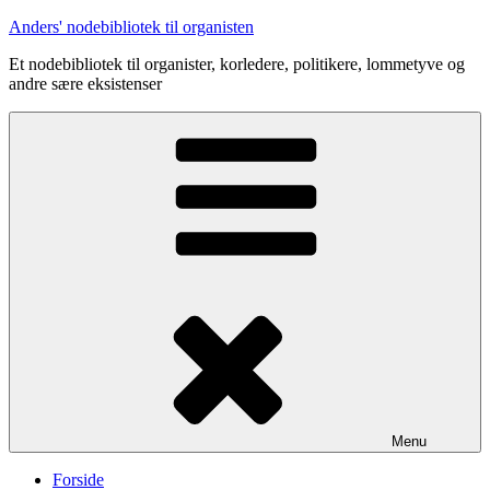
Videre
Anders' nodebibliotek til organisten
til
Et nodebibliotek til organister, korledere, politikere, lommetyve og
indhold
andre sære eksistenser
Menu
Forside