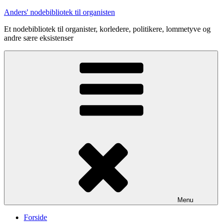
Videre
Anders' nodebibliotek til organisten
til
Et nodebibliotek til organister, korledere, politikere, lommetyve og
indhold
andre sære eksistenser
Menu
Forside