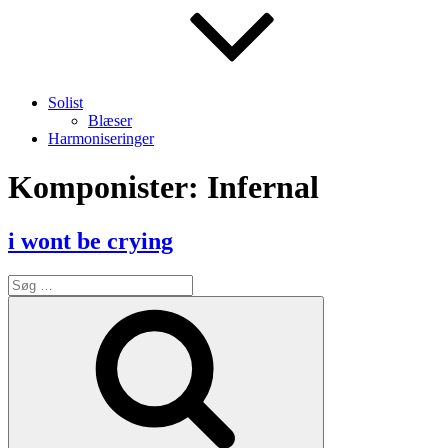
Solist
Blæser
Harmoniseringer
Komponister:
Infernal
i wont be crying
Søg
efter:
Søg