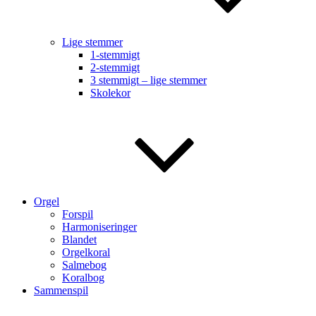
Lige stemmer
1-stemmigt
2-stemmigt
3 stemmigt – lige stemmer
Skolekor
Orgel
Forspil
Harmoniseringer
Blandet
Orgelkoral
Salmebog
Koralbog
Sammenspil