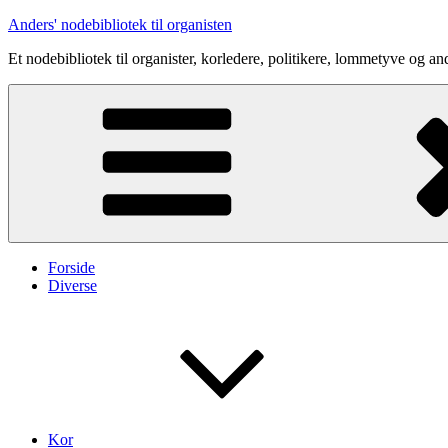
Videre
Anders' nodebibliotek til organisten
til
Et nodebibliotek til organister, korledere, politikere, lommetyve og an
indhold
Forside
Diverse
Kor