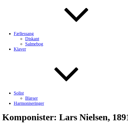
Fællessang
Diskant
Salmebog
Klaver
Solist
Blæser
Harmoniseringer
Komponister:
Lars Nielsen, 18