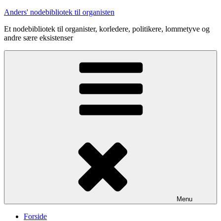
Videre
Anders' nodebibliotek til organisten
til
Et nodebibliotek til organister, korledere, politikere, lommetyve og
indhold
andre sære eksistenser
Menu
Forside