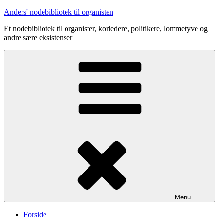
Videre
Anders' nodebibliotek til organisten
til
Et nodebibliotek til organister, korledere, politikere, lommetyve og
indhold
andre sære eksistenser
Menu
Forside