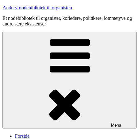
Videre
Anders' nodebibliotek til organisten
til
Et nodebibliotek til organister, korledere, politikere, lommetyve og
indhold
andre sære eksistenser
Menu
Forside