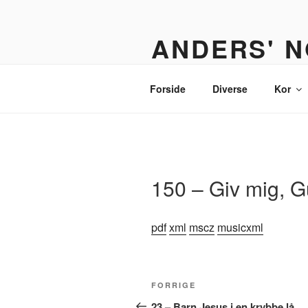
Videre
til
ANDERS' N
indhold
Et nodebibliotek til organister,
Forside
Diverse
Kor
150 – Giv mig, 
pdf
xml
mscz
musicxml
Indlægsnavigation
Forrige
FORRIGE
indlæg
23 – Barn Jesus i en krybbe lå