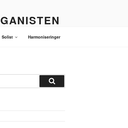
RGANISTEN
Solist
Harmoniseringer
Søg