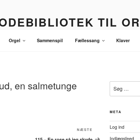
ODEBIBLIOTEK TIL O
 korledere, politikere, lommetyve og andre sære eksistenser
Orgel
Sammenspil
Fællessang
Klaver
Gud, en salmetunge
Søg
efter:
META
Log ind
Næste
NÆSTE
indlæg
Indlægsfeed
115 – En rose så jeg skyde