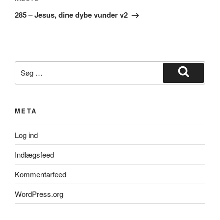
Næste
indlæg
285 – Jesus, dine dybe vunder v2
Søg
efter:
Søg
META
Log ind
Indlægsfeed
Kommentarfeed
WordPress.org