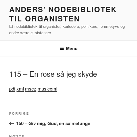
Videre
ANDERS' NODEBIBLIOTEK
til
TIL ORGANISTEN
indhold
Et nodebibliotek til organister, korledere, politikere, lommetyve og
andre sære eksistenser
Menu
115 – En rose så jeg skyde
pdf
xml
mscz
musicxml
Indlægsnavigation
Forrige
FORRIGE
indlæg
150 – Giv mig, Gud, en salmetunge
NÆSTE