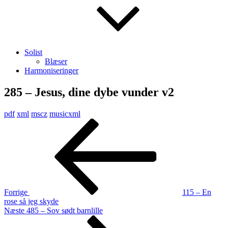
Solist
Blæser
Harmoniseringer
285 – Jesus, dine dybe vunder v2
pdf
xml
mscz
musicxml
Indlægsnavigation
Forrige
indlæg
Forrige
115 – En
rose så jeg skyde
Næste
Næste
485 – Sov sødt barnlille
indlæg