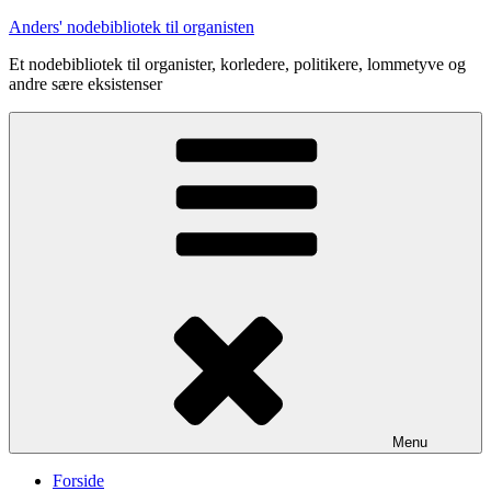
Videre
Anders' nodebibliotek til organisten
til
Et nodebibliotek til organister, korledere, politikere, lommetyve og
indhold
andre sære eksistenser
Menu
Forside