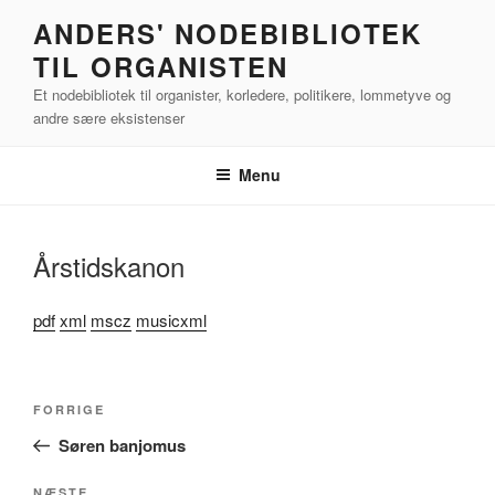
Videre
ANDERS' NODEBIBLIOTEK
til
TIL ORGANISTEN
indhold
Et nodebibliotek til organister, korledere, politikere, lommetyve og
andre sære eksistenser
Menu
Årstidskanon
pdf
xml
mscz
musicxml
Indlægsnavigation
Forrige
FORRIGE
indlæg
Søren banjomus
NÆSTE