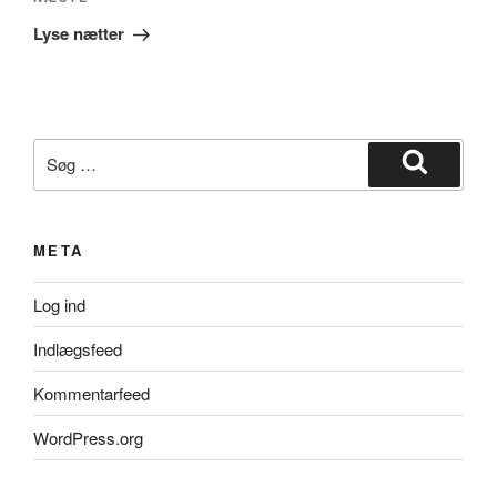
Næste
indlæg
Lyse nætter
Søg
efter:
Søg
META
Log ind
Indlægsfeed
Kommentarfeed
WordPress.org