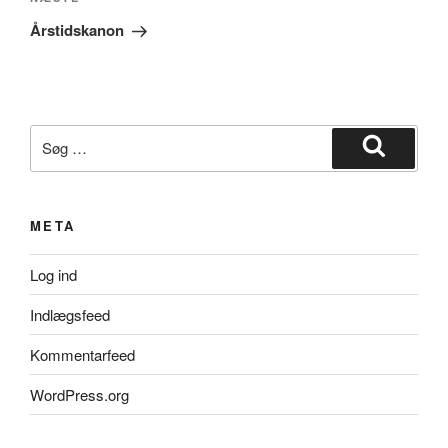
Næste
indlæg
Årstidskanon
Søg
efter:
Søg
META
Log ind
Indlægsfeed
Kommentarfeed
WordPress.org