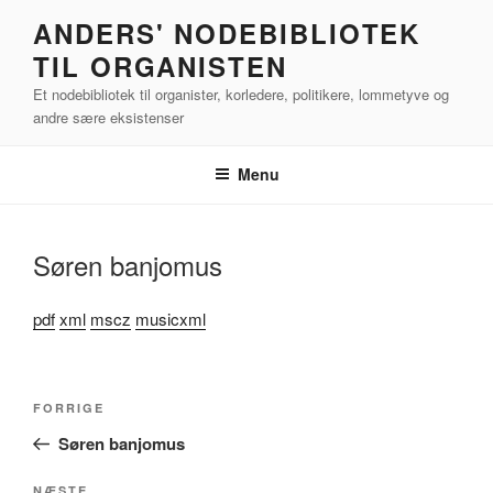
Videre
ANDERS' NODEBIBLIOTEK
til
TIL ORGANISTEN
indhold
Et nodebibliotek til organister, korledere, politikere, lommetyve og
andre sære eksistenser
Menu
Søren banjomus
pdf
xml
mscz
musicxml
Indlægsnavigation
Forrige
FORRIGE
indlæg
Søren banjomus
NÆSTE