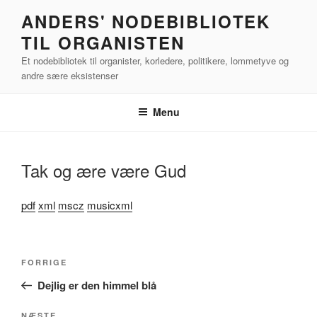
Videre
ANDERS' NODEBIBLIOTEK
til
TIL ORGANISTEN
indhold
Et nodebibliotek til organister, korledere, politikere, lommetyve og
andre sære eksistenser
Menu
Tak og ære være Gud
pdf
xml
mscz
musicxml
Indlægsnavigation
Forrige
FORRIGE
indlæg
Dejlig er den himmel blå
NÆSTE