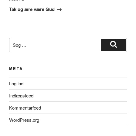
Næste
indlæg
Tak og ære være Gud
Søg
efter:
Søg
META
Log ind
Indlægsfeed
Kommentarfeed
WordPress.org