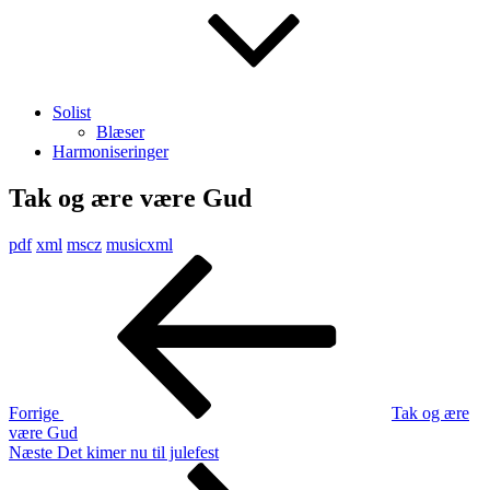
Solist
Blæser
Harmoniseringer
Tak og ære være Gud
pdf
xml
mscz
musicxml
Indlægsnavigation
Forrige
indlæg
Forrige
Tak og ære
være Gud
Næste
Næste
Det kimer nu til julefest
indlæg